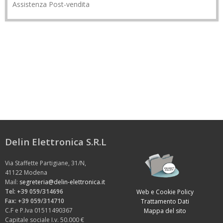
Assistenza Post-vendita
Delin Elettronica S.R.L
Via Staffette Partigiane, 31/N,
41122 Modena
Mail:
segreteria@delin-elettronica.it
Tel: +39 059/314696
Web e Cookie Policy
Fax: +39 059/314710
Trattamento Dati
C.F e P.Iva 01511490367
Mappa del sito
Capitale sociale I.v. 50.000 €