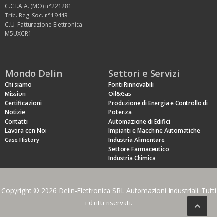
C.C.I.A.A. (MO) n°221281
Trib. Reg. Soc. n°19443
C.U. Fatturazione Elettronica
M5UXCR1
Mondo Delin
Settori e Servizi
Chi siamo
Fonti Rinnovabili
Mission
Oil&Gas
Certificazioni
Produzione di Energia e Controllo di
Notizie
Potenza
Contatti
Automazione di Edifici
Lavora con Noi
Impianti e Macchine Automatiche
Case History
Industria Alimentare
Settore Farmaceutico
Industria Chimica
Copyright © 2026 Delin-Elettronica SRL Automazioni Industriali. Tutti
i diritti riservati.