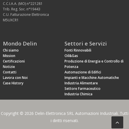
C.C.I.A.A. (MO) n°221281
Trib. Reg. Soc. n°19443
C.U. Fatturazione Elettronica
M5UXCR1
Mondo Delin
Settori e Servizi
Chi siamo
Fonti Rinnovabili
Mission
Oil&Gas
Certificazioni
Produzione di Energia e Controllo di
Notizie
Potenza
Contatti
Automazione di Edifici
Lavora con Noi
Impianti e Macchine Automatiche
Case History
Industria Alimentare
Settore Farmaceutico
Industria Chimica
Copyright © 2026 Delin-Elettronica SRL Automazioni Industriali. Tutti
i diritti riservati.