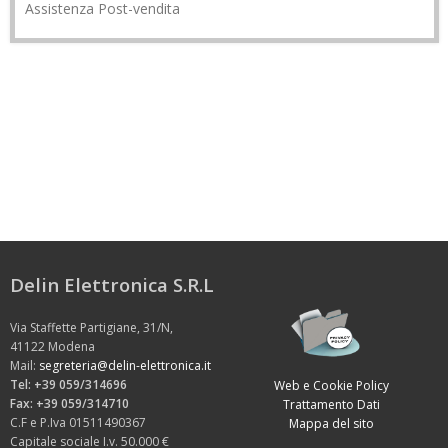
Assistenza Post-vendita
Delin Elettronica S.R.L
Via Staffette Partigiane, 31/N,
41122 Modena
Mail:
segreteria@delin-elettronica.it
Tel: +39 059/314696
Web e Cookie Policy
Fax: +39 059/314710
Trattamento Dati
C.F e P.Iva 01511490367
Mappa del sito
Capitale sociale I.v. 50.000 €