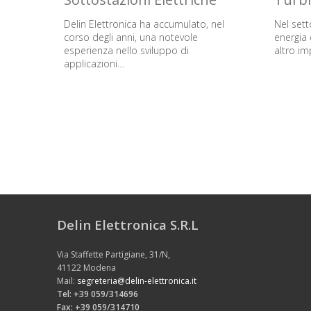
Delin Elettronica ha accumulato, nel
Nel sett
corso degli anni, una notevole
energia 
esperienza nello sviluppo di
altro i
applicazioni…
Delin Elettronica S.R.L
Via Staffette Partigiane, 31/N,
41122 Modena
Mail:
segreteria@delin-elettronica.it
Tel: +39 059/314696
Fax: +39 059/314710