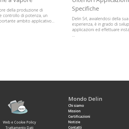
Specifiche
ore della produzione di
e controllo di potenza, un
Delin Srl, avvalendosi della sua
mportante ambito applicativo…
esperienza, è in grado di svilu
applicazioni ed effettuare insta
…
Mondo Delin
Chi siamo
Mission
Certificazioni
Notizie
Web e Cookie Policy
Contatti
Trattamento Dati