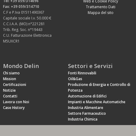
Tel: +39 059/314696
Web e Cookie Policy
Fax: +39 059/314710
Trattamento Dati
C.F e P.Iva 01511490367
Mappa del sito
Capitale sociale I.v. 50.000 €
C.C.I.A.A. (MO) n°221281
Trib. Reg. Soc. n°19443
C.U. Fatturazione Elettronica
M5UXCR1
Mondo Delin
Settori e Servizi
Chi siamo
Fonti Rinnovabili
Mission
Oil&Gas
Certificazioni
Produzione di Energia e Controllo di
Notizie
Potenza
Contatti
Automazione di Edifici
Lavora con Noi
Impianti e Macchine Automatiche
Case History
Industria Alimentare
Settore Farmaceutico
Industria Chimica