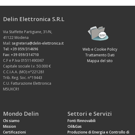
Delin Elettronica S.R.L
Via Staffette Partigiane, 31/N,
41122 Modena
Mail:
segreteria@delin-elettronica.it
Tel: +39 059/314696
Web e Cookie Policy
Fax: +39 059/314710
Trattamento Dati
C.F e P.Iva 01511490367
Mappa del sito
Capitale sociale I.v. 50.000 €
C.C.I.A.A. (MO) n°221281
Trib. Reg. Soc. n°19443
C.U. Fatturazione Elettronica
M5UXCR1
Mondo Delin
Settori e Servizi
Chi siamo
Fonti Rinnovabili
Mission
Oil&Gas
Certificazioni
Produzione di Energia e Controllo di