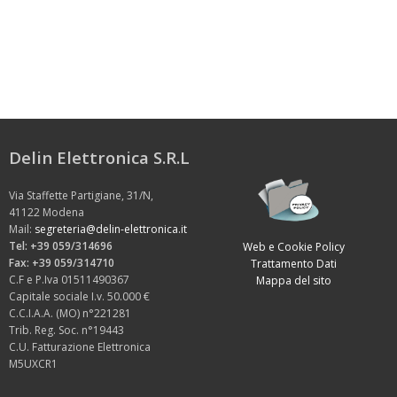
Delin Elettronica S.R.L
Via Staffette Partigiane, 31/N,
41122 Modena
Mail:
segreteria@delin-elettronica.it
Tel: +39 059/314696
Web e Cookie Policy
Fax: +39 059/314710
Trattamento Dati
C.F e P.Iva 01511490367
Mappa del sito
Capitale sociale I.v. 50.000 €
C.C.I.A.A. (MO) n°221281
Trib. Reg. Soc. n°19443
C.U. Fatturazione Elettronica
M5UXCR1