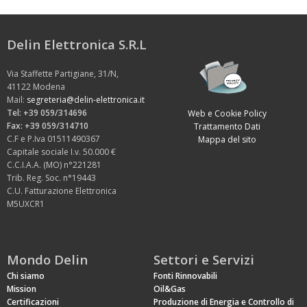
Delin Elettronica S.R.L
Via Staffette Partigiane, 31/N,
41122 Modena
Mail:
segreteria@delin-elettronica.it
Tel: +39 059/314696
Web e Cookie Policy
Fax: +39 059/314710
Trattamento Dati
C.F e P.Iva 01511490367
Mappa del sito
Capitale sociale I.v. 50.000 €
C.C.I.A.A. (MO) n°221281
Trib. Reg. Soc. n°19443
C.U. Fatturazione Elettronica
M5UXCR1
Mondo Delin
Settori e Servizi
Chi siamo
Fonti Rinnovabili
Mission
Oil&Gas
Certificazioni
Produzione di Energia e Controllo di