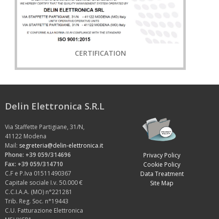
CERTIFICATION
Delin Elettronica S.R.L
Via Staffette Partigiane, 31/N,
41122 Modena
Mail:
segreteria@delin-elettronica.it
Phone: +39 059/314696
Privacy Policy
Fax: +39 059/314710
Cookie Policy
C.F e P.Iva 01511490367
Data Treatment
Capitale sociale I.v. 50.000 €
Site Map
C.C.I.A.A. (MO) n°221281
Trib. Reg. Soc. n°19443
C.U. Fatturazione Elettronica