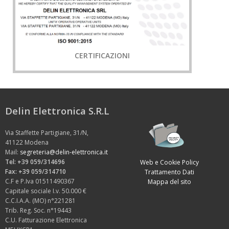
CERTIFICAZIONI
Delin Elettronica S.R.L
Via Staffette Partigiane, 31/N,
41122 Modena
Mail:
segreteria@delin-elettronica.it
Tel: +39 059/314696
Web e Cookie Policy
Fax: +39 059/314710
Trattamento Dati
C.F e P.Iva 01511490367
Mappa del sito
Capitale sociale I.v. 50.000 €
C.C.I.A.A. (MO) n°221281
Trib. Reg. Soc. n°19443
C.U. Fatturazione Elettronica